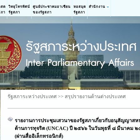
ดสด
วิทยุโทรทัศน์
ศูนย์ประชาคมอาเซียน
หอสมุด
สำนักงาน
สภา
รัฐสภา
ของรัฐสภา
รัฐสภา
รัฐสภาระหว่างประเทศ >>
สรุปรายงานด้านต่างประเทศ
รายงานการประชุมเสวนาของรัฐสภาเกี่ยวกับอนุสัญญาสหป
ต้านการทุจริต (UNCAC) ปี ๒๕๖๖ ในวันพุธที่ ๘ มีนาคม ๒
(ผ่านสื่ออิเล็กทรอนิกส์)