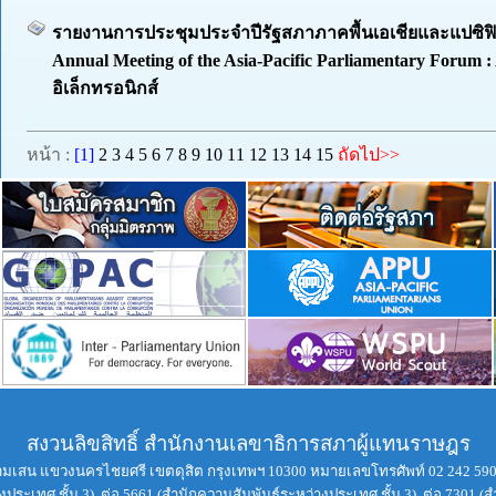
รายงานการประชุมประจำปีรัฐสภาภาคพื้นเอเชียและแปซิฟิก ค
Annual Meeting of the Asia-Pacific Parliamentary Forum :
อิเล็กทรอนิกส์
หน้า :
[1]
2
3
4
5
6
7
8
9
10
11
12
13
14
15
ถัดไป>>
สงวนลิขสิทธิ์ สำนักงานเลขาธิการสภาผู้แทนราษฎร
ามเสน แขวงนครไชยศรี เขตดุสิต กรุงเทพฯ 10300 หมายเลขโทรศัพท์ 02 242 590
ประเทศ ชั้น 3), ต่อ 5661 (สำนักความสัมพันธ์ระหว่างประเทศ ชั้น 3), ต่อ 7301 (ส