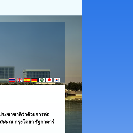
ระชาชาติว่าด้วยการต่อ
๕๖๖ ณ กรุงโดฮา รัฐกาตาร์