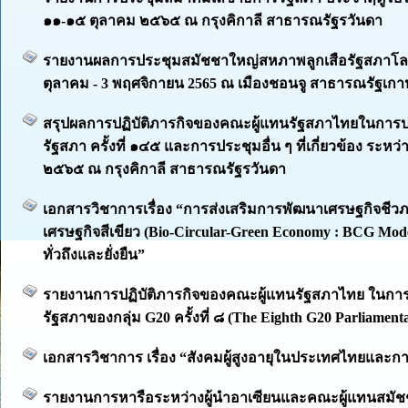
๑๑-๑๕ ตุลาคม ๒๕๖๕ ณ กรุงคิกาลี สาธารณรัฐรวันดา
รายงานผลการประชุมสมัชชาใหญ่สหภาพลูกเสือรัฐสภาโลก ครั
ตุลาคม - 3 พฤศจิกายน 2565 ณ เมืองชอนจู สาธารณรัฐเกา
สรุปผลการปฏิบัติภารกิจของคณะผู้แทนรัฐสภาไทยในกา
รัฐสภา ครั้งที่ ๑๔๕ และการประชุมอื่น ๆ ที่เกี่ยวข้อง ระหว
๒๕๖๕ ณ กรุงคิกาลี สาธารณรัฐรวันดา
เอกสารวิชาการเรื่อง “การส่งเสริมการพัฒนาเศรษฐกิจชีว
เศรษฐกิจสีเขียว (Bio-Circular-Green Economy : BCG Mode
ทั่วถึงและยั่งยืน”
รายงานการปฏิบัติภารกิจของคณะผู้แทนรัฐสภาไทย ในก
รัฐสภาของกลุ่ม G20 ครั้งที่ ๘ (The Eighth G20 Parliament
เอกสารวิชาการ เรื่อง “สังคมผู้สูงอายุในประเทศไทยและก
รายงานการหารือระหว่างผู้นำอาเซียนและคณะผู้แทนสมั