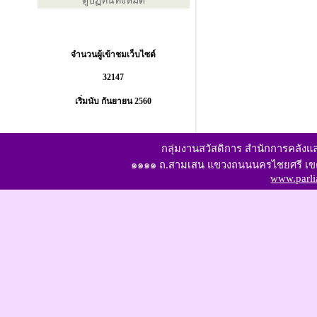
ดูปฏิทินทั้งหมด
จำนวนผู้เข้าชมเว็บไซต์
32147
เริ่มนับ กันยายน 2560
กลุ่มงานสวัสดิการ สำนักการคลั
๑๑๑๑ ถ.สามเสน แขวงถนนนครไชยศรี เขต
www.parli