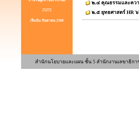
จำนวนผู้เข้าชมเว็บไซต์
๒.๔ คุณธรรมและควา
25272
๒.๕ ยุทธศาสตร์ HR ๖
เริ่มนับ กันยายน 2560
สำนักนโยบายและแผน ชั้น 5 สำนักงานเลขาธิการ