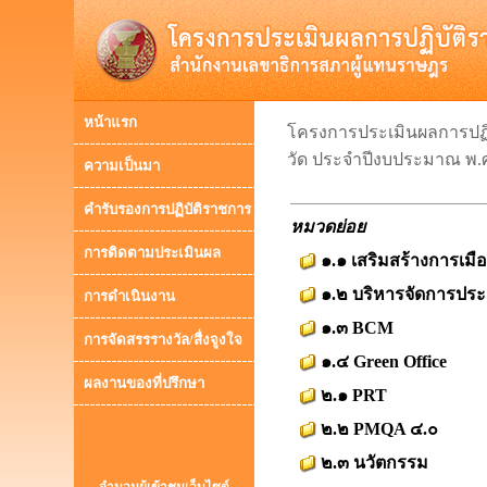
หน้าแรก
โครงการประเมินผลการปฏิบั
วัด ประจำปีงบประมาณ พ.
ความเป็นมา
คำรับรองการปฏิบัติราชการ
หมวดย่อย
การติดตามประเมินผล
๑.๑ เสริมสร้างการเ
๑.๒ บริหารจัดการประช
การดำเนินงาน
๑.๓ BCM
การจัดสรรรางวัล/สื่งจูงใจ
๑.๔ Green Office
ผลงานของที่ปรึกษา
๒.๑ PRT
๒.๒ PMQA ๔.๐
๒.๓ นวัตกรรม