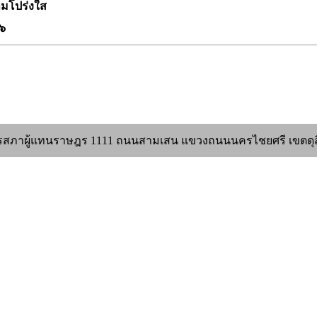
มโปร่งใส
๖
สภาผู้แทนราษฎร 1111 ถนนสามเสน แขวงถนนนครไชยศรี เขตดุสิต ก