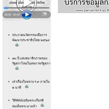
00:00
00:00
ประกวดนวัตกรรมเพื่อการ
พัฒนาประชาธิปไตย ๒๕๖๔
๗๐ ปี แห่งสมาชิกภาพของ
รัฐสภาไทยในสหภาพรัฐสภา
เล่าเรื่องในหลวง ร.๙ ภายใน
๒ นาที
วีดิทัศน์เฉลิมพระเกียรติ
สมเด็จพระนางเจ้า