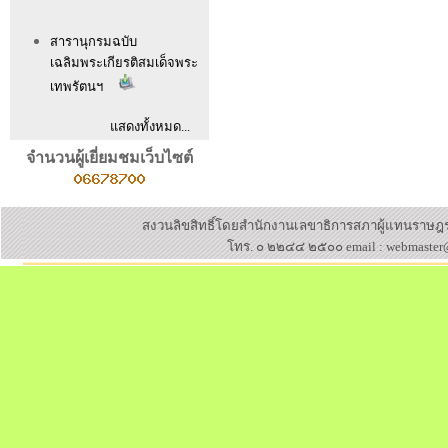
สารานุกรมฉบับ
เฉลิมพระเกียรติสมเด็จพระ
เทพรัตนฯ
แสดงทั้งหมด...
จำนวนผู้เยี่ยมชมเว็บไซต์
สงวนลิขสิทธิ์โดยสำนักงานเลขาธิการสภาผู้แทนราษ
โทร. ๐ ๒๒๔๔ ๒๕๐๐ email : webmaster@p