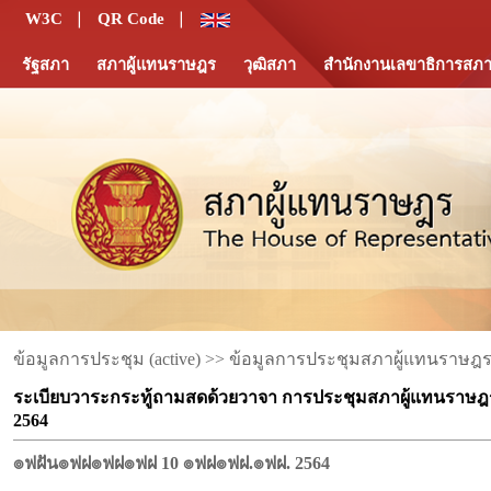
W3C
QR Code
รัฐสภา
สภาผู้แทนราษฎร
วุฒิสภา
สำนักงานเลขาธิการสภา
ข้อมูลการประชุม (active) >> ข้อมูลการประชุมสภาผู้แทนราษฎร ช
ระเบียบวาระกระทู้ถามสดด้วยวาจา การประชุมสภาผู้แทนราษฎร ชุดที่ 
2564
๏ฟฝัน๏ฟฝ๏ฟฝ๏ฟฝ 10 ๏ฟฝ๏ฟฝ.๏ฟฝ. 2564