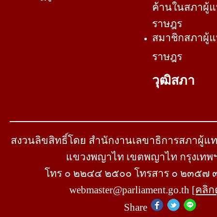
ค้านในสภาผู้
ราษฎร
สมาชิกสภาผู้
ราษฎร
วุฒิสภา
สงวนลิขสิทธิ์โดย สำนักงานเลขาธิการสภาผู้แท
แขวงพญาไท เขตพญาไท กรุงเทพ
โทร ๐ ๒๒๔๔ ๒๕๐๐ โทรสาร ๐ ๒๓๕๗ ๓๑
webmaster@parliament.go.th
[คลิก
Share