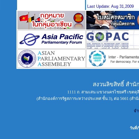
Last Update: Aug 31,2009
สงวนลิขสิทธิ์ สำ
1111 ถ. สามเสน แขวงนครไชยศรี เขตดุสิ
(สำนักองค์การรัฐสภาระหว่างประเทศ ชั้น 3), ต่อ 5661 (สำนั
จำ
วันที่