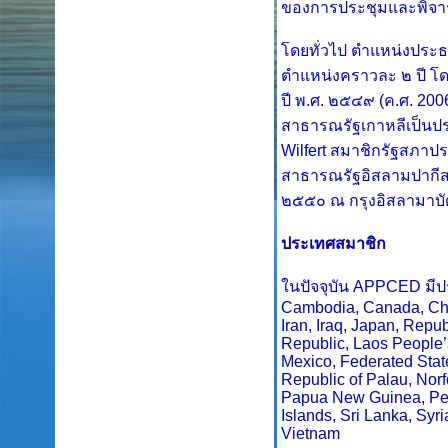
ของการประชุมและพิจาร
โดยทั่วไป ตำแหน่งปร
ตำแหน่งคราวละ ๒ ปี โ
ปี พ.ศ. ๒๕๔๙ (ค.ศ. 2006
สาธารณรัฐเกาหลีเป็น
Wilfert
สมาชิกรัฐสภาป
สาธารณรัฐอิสลามปากี
๒๕๕๐ ณ กรุงอิสลามาบั
ประเทศสมาชิก
ในปัจจุบัน
APPCED
มี
Cambodia, Canada, Chile
Iran, Iraq, Japan, Repu
Republic, Laos People’
Mexico, Federated Stat
Republic of Palau, Nor
Papua New Guinea, Per
Islands, Sri Lanka, Syr
Vietnam