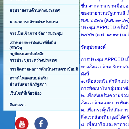
ขึ้น จากความร่วมมือขอ
สรุปรายงานด้านต่างประเทศ
ของสาธารณรัฐเกาหลี เป
พ.ศ. ๒๕๓๖ (ค.ศ. ๑๙๙๓)
นานาสาระด้านต่างประเทศ
ประชุม
APPCED
ครั้ง
การเป็นเจ้าภาพ จัดการประชุม
๒๕๔๒ (ค.ศ. ๑๙๙๙) ณ จั
เป้าหมายการพัฒนาที่ยั่งยืน
วัตถุประสงค์
(SDGs)
กฎบัตรและข้อบังคับ
การประชุม
APPCED
เ
การประชุมระหว่างประเทศ
ทางสิ่งแวดล้อม รักษาสมด
การติดตามผลการดำเนินงานตามข้อมติ
ดังนี้
ดาวน์โหลดแบบฟอร์ม
๑. เพื่อส่งเสริมสำนึกแห
สำหรับสมาชิกรัฐสภา
การพัฒนาในกลุ่มสมาชิ
เว็บไซต์ที่เกี่ยวข้อง
๒. เพื่อส่งเสริมความร่
สิ่งแวดล้อมและการพัฒ
ติดต่อเรา
๓. เพื่อกระตุ้นให้เกิด
สิ่งแวดล้อมที่มนุษย์ได้ส
๔. เพื่อหารือและหาทาง